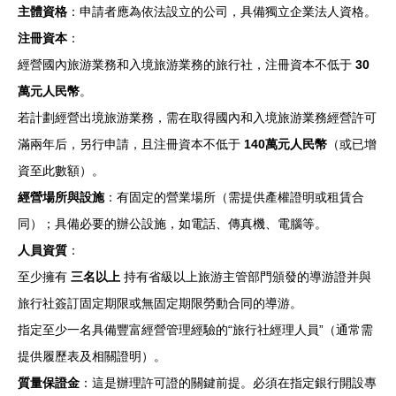
主體資格
：申請者應為依法設立的公司，具備獨立企業法人資格。
注冊資本
：
經營國內旅游業務和入境旅游業務的旅行社，注冊資本不低于
30
萬元人民幣
。
若計劃經營出境旅游業務，需在取得國內和入境旅游業務經營許可
滿兩年后，另行申請，且注冊資本不低于
140萬元人民幣
（或已增
資至此數額）。
經營場所與設施
：有固定的營業場所（需提供產權證明或租賃合
同）；具備必要的辦公設施，如電話、傳真機、電腦等。
人員資質
：
至少擁有
三名以上
持有省級以上旅游主管部門頒發的導游證并與
旅行社簽訂固定期限或無固定期限勞動合同的導游。
指定至少一名具備豐富經營管理經驗的“旅行社經理人員”（通常需
提供履歷表及相關證明）。
質量保證金
：這是辦理許可證的關鍵前提。必須在指定銀行開設專