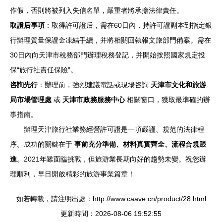
作假，否則將被列入失信名單，嚴重者將承擔法律責任。
取證后事項
：取得許可證后，需在60日內，持許可證副本到指定銀
行辦理質量保證金凍結手續，并將相關回執報文旅部門備案。需在
30日內向天津市稅務部門辦理稅務登記，并開始按照國家規定投
保“旅行社責任保險”。
咨詢先行
：辦理前，強烈建議電話或現場咨詢
天津市文化和旅游
局市場管理處
或
天津市政務服務中心
相關窗口，獲取最準確的辦
事指南。
辦理天津旅行社業務經營許可證是一項嚴謹、規范的法律程
序。成功的關鍵在于
事前充分準備、材料真實齊全、流程合規跟
進
。2021年雖面臨挑戰，但旅游業長期向好的趨勢未變。祝您辦
理順利，早日開啟精彩的旅游事業篇章！
如若轉載，請注明出處：http://www.caave.cn/product/28.html
更新時間：2026-08-06 19:52:55