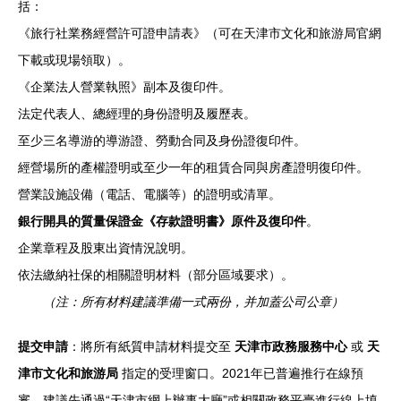
括：
《旅行社業務經營許可證申請表》（可在天津市文化和旅游局官網
下載或現場領取）。
《企業法人營業執照》副本及復印件。
法定代表人、總經理的身份證明及履歷表。
至少三名導游的導游證、勞動合同及身份證復印件。
經營場所的產權證明或至少一年的租賃合同與房產證明復印件。
營業設施設備（電話、電腦等）的證明或清單。
銀行開具的質量保證金《存款證明書》原件及復印件
。
企業章程及股東出資情況說明。
依法繳納社保的相關證明材料（部分區域要求）。
（注：所有材料建議準備一式兩份，并加蓋公司公章）
提交申請
：將所有紙質申請材料提交至
天津市政務服務中心
或
天
津市文化和旅游局
指定的受理窗口。2021年已普遍推行在線預
審，建議先通過“天津市網上辦事大廳”或相關政務平臺進行線上填