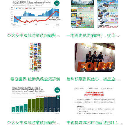
亞太及中國旅游業績回顧與展望 數據驅動下的復蘇與創新
一場說走就走的旅行，從這里開始
暢游世界 旅游業務全景詳解
盈利預期提振信心，復星旅文股價飆升背后的旅游藍海
亞太及中國旅游業績回顧與展望 穩步復蘇與創新驅動的雙重奏
中視傳媒2020年預計虧損1.1億 旅游業務受創由盈轉虧