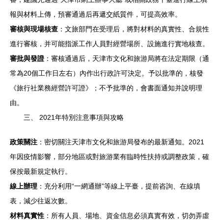
報與材料上傳，預審通過后再遞交紙質件，可提高效率。
審核與現場核查
：文旅部門在受理后，將對材料的真實性、合規性
進行審核，并可能指派工作人員對經營場所、設施進行實地核查。
審批與發證
：審核通過后，天津市文化和旅游局將在法定期限（通
常為20個工作日左右）內作出行政許可決定。予以批準的，核發
《旅行社業務經營許可證》；不予批準的，會書面通知并說明理
由。
三、 2021年特別注意事項與攻略
政策關注
：密切關注天津市文化和旅游局發布的最新通知。2021
年因疫情影響，部分地區或對旅游業有臨時性扶持或調整政策，確
保按最新規定執行。
線上辦理
：充分利用“一網通辦”等線上平臺，提前咨詢、在線填
表，減少往返次數。
材料真實性
：所有人員、場地、資金信息必須真實有效，切勿弄虛