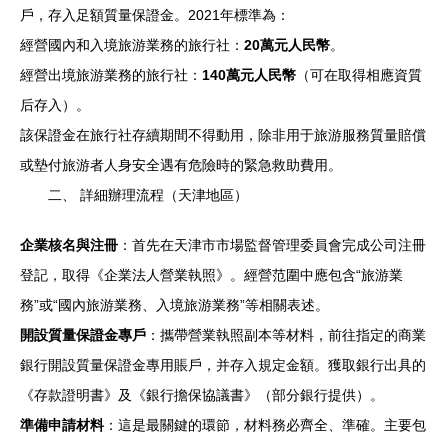
戶，存入足額質量保證金。2021年標準為：
經營國內和入境旅游業務的旅行社：
20萬元人民幣
。
經營出境旅游業務的旅行社：
140萬元人民幣
（可在取得相應資質
后存入）。
該保證金在旅行社存續期間不得動用，除非用于旅游服務質量賠償
或墊付旅游者人身安全遇有危險時的緊急救助費用。
二、 詳細辦理流程（天津地區）
企業核名與注冊
：首先在天津市市場監督管理委員會完成公司注冊
登記，取得《企業法人營業執照》。經營范圍中應包含“旅游業
務”或“國內旅游業務、入境旅游業務”等相關表述。
開設質量保證金專戶
：攜帶營業執照副本等材料，前往指定的商業
銀行開設質量保證金專用賬戶，并存入規定金額。獲取銀行出具的
《存款證明書》及《銀行擔保協議書》（部分銀行提供）。
準備申請材料
：這是最關鍵的環節，材料務必齊全、準確。主要包