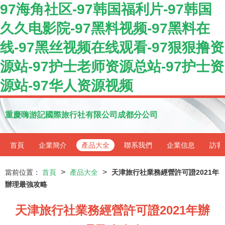
97海角社区-97韩国福利片-97韩国
久久电影院-97黑料视频-97黑料在
线-97黑丝视频在线观看-97狠狠撸资
源站-97护士老师资源总站-97护士资
源站-97华人资源视频
重慶嗨游記國際旅行社有限公司成都分公司
首頁
企業簡介
產品大全
聯系我們
企業信息
訪客
>
>
當前位置：
首頁
產品大全
天津旅行社業務經營許可證2021年
辦理最強攻略
天津旅行社業務經營許可證2021年辦